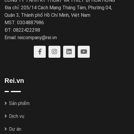
CÔNG TY TNHH KỸ THUẬT VÀ THIẾT BỊ HOA HỒNG
Địa chỉ: 205/14 Cách Mạng Tháng Tám, Phường 04,
Quận 3, Thành phố Hồ Chí Minh, Việt Nam
MST: 0304887986
ĐT: 0822422298
Email: reicompany@rei.vn
Rei.vn
Sản phẩm
Dịch vụ
Dự án