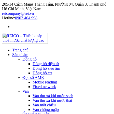
205/14 Cách Mạng Tháng Tám, Phường 04, Quận 3, Thành phố
Hồ Chí Minh, Việt Nam
reicompany@rei.vn
Hotline:
0902 404 998
Trang chủ
Sản phẩm
Đồng hồ
Đồng hồ điện từ
Đồng hồ siêu âm
Đồng hồ cơ
Đọc số AMR
Mobile reading
Fixed network
Van
Van thu xả khí nước sạch
Van thu xả khí nước thải
Van một chiều
Van chống ngập