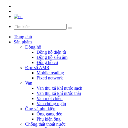
Trang chủ
Sản phẩm
Đồng hồ
Đồng hồ điện từ
Đồng hồ siêu âm
Đồng hồ cơ
Đọc số AMR
Mobile reading
Fixed network
Van
Van thu xả khí nước sạch
Van thu xả khí nước thải
Van một chiều
Van chống ngập
Ống và phụ kiện
Ống gang dẻo
Phụ kiện ống
Chống thất thoát nước