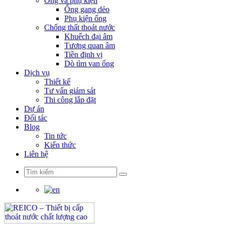
Ống và phụ kiện
Ống gang dẻo
Phụ kiện ống
Chống thất thoát nước
Khuếch đại âm
Tương quan âm
Tiền định vị
Dò tìm van ống
Dịch vụ
Thiết kế
Tư vấn giám sát
Thi công lắp đặt
Dự án
Đối tác
Blog
Tin tức
Kiến thức
Liên hệ