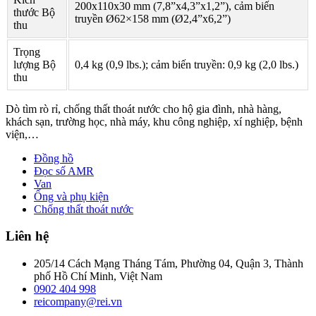
200x110x30 mm (7,8”x4,3”x1,2”), cảm biến
thước Bộ
truyền Ø62×158 mm (Ø2,4”x6,2”)
thu
Trọng
lượng Bộ
0,4 kg (0,9 lbs.); cảm biến truyền: 0,9 kg (2,0 lbs.)
thu
Dò tìm rò rỉ, chống thất thoát nước cho hộ gia đình, nhà hàng,
khách sạn, trường học, nhà máy, khu công nghiệp, xí nghiệp, bệnh
viện,…
Đồng hồ
Đọc số AMR
Van
Ống và phụ kiện
Chống thất thoát nước
Liên hệ
205/14 Cách Mạng Tháng Tám, Phường 04, Quận 3, Thành
phố Hồ Chí Minh, Việt Nam
0902 404 998
reicompany@rei.vn