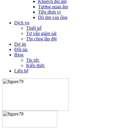
Khuếch đại âm
Tương quan âm
Tiền định vị
Dò tìm van ống
Dịch vụ
Thiết kế
Tư vấn giám sát
Thi công lắp đặt
Dự án
Đối tác
Blog
Tin tức
Kiến thức
Liên hệ