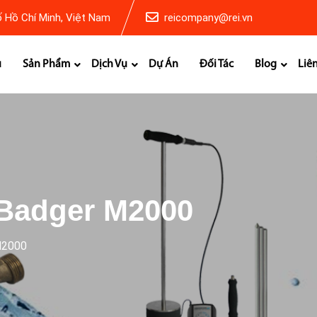
 Hồ Chí Minh, Việt Nam
reicompany@rei.vn
ủ
Sản Phẩm
Dịch Vụ
Dự Án
Đối Tác
Blog
Liê
 Badger M2000
M2000