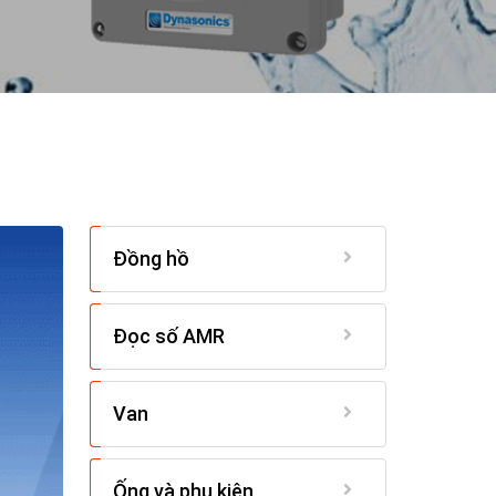
Đồng hồ
Đọc số AMR
Van
Ống và phụ kiện