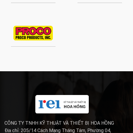
CÔNG TY TNHH KỸ THUẬT VÀ THIẾT BỊ HOA HỒNG
Địa chỉ: 205/14 Cách Mạng Tháng Tám, Phường 04,